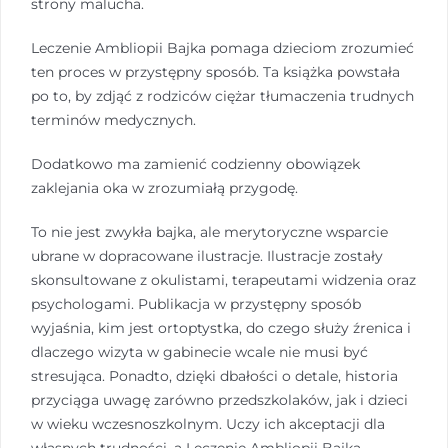
strony malucha.
Leczenie Ambliopii Bajka pomaga dzieciom zrozumieć
ten proces w przystępny sposób. Ta książka powstała
po to, by zdjąć z rodziców ciężar tłumaczenia trudnych
terminów medycznych.
Dodatkowo ma zamienić codzienny obowiązek
zaklejania oka w zrozumiałą przygodę.
To nie jest zwykła bajka, ale merytoryczne wsparcie
ubrane w dopracowane ilustracje. Ilustracje zostały
skonsultowane z okulistami, terapeutami widzenia oraz
psychologami. Publikacja w przystępny sposób
wyjaśnia, kim jest ortoptystka, do czego służy źrenica i
dlaczego wizyta w gabinecie wcale nie musi być
stresująca. Ponadto, dzięki dbałości o detale, historia
przyciąga uwagę zarówno przedszkolaków, jak i dzieci
w wieku wczesnoszkolnym. Uczy ich akceptacji dla
własnych trudności, a Leczenie Ambliopii Bajka