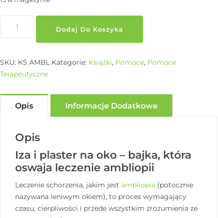
ilość
Dodaj Do Koszyka
Iza
i
plaster
SKU:
KS AMBL
Kategorie:
Książki
,
Pomoce
,
Pomoce
na
Terapeutyczne
oko
–
bajka,
Opis
Informacje Dodatkowe
która
oswaja
Opis
leczenie
ambliopii
Iza i plaster na oko – bajka, która
oswaja leczenie ambliopii
Leczenie schorzenia, jakim jest
ambliopia
(potocznie
nazywana leniwym okiem), to proces wymagający
czasu, cierpliwości i przede wszystkim zrozumienia ze