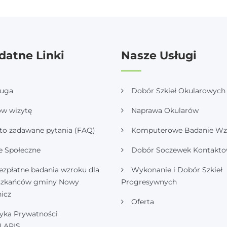
datne Linki
Nasze Usługi
ługa
Dobór Szkieł Okularowych
w wizytę
Naprawa Okularów
to zadawane pytania (FAQ)
Komputerowe Badanie Wz
e Społeczne
Dobór Soczewek Kontakt
ezpłatne badania wzroku dla
Wykonanie i Dobór Szkieł
szkańców gminy Nowy
Progresywnych
icz
Oferta
tyka Prywatności
LARIS