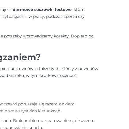
ymujesz
darmowe soczewki testowe
, które
sytuacjach – w pracy, podczas sportu czy
azie potrzeby wprowadzamy korekty. Dopiero po
iązaniem?
znie, sportowców, a także tych, którzy z powodów
 wad wzroku, w tym krótkowzroczność,
Soczewki poruszają się razem z okiem,
enie we wszystkich kierunkach.
kach: Brak problemu z parowaniem, deszczem
as uprawiania sportu.