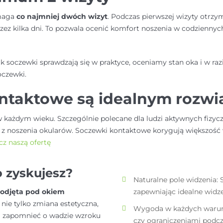
ymaga
co najmniej dwóch wizyt
. Podczas pierwszej wizyty otrz
ilka dni. To pozwala ocenić komfort noszenia w codziennych 
ak soczewki sprawdzają się w praktyce, oceniamy stan oka i w r
oczewki.
ontaktowe są idealnym rozw
w każdym wieku. Szczególnie polecane dla ludzi aktywnych fizyc
z noszenia okularów. Soczewki kontaktowe korygują większość
cz naszą ofertę
 zyskujesz?
Naturalne pole widzenia: 
podjęta pod okiem
zapewniając idealne widz
 nie tylko zmiana estetyczna,
Wygoda w każdych warun
la zapomnieć o wadzie wzroku
czy ograniczeniami podcz