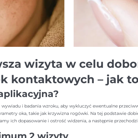
wsza wizyta w celu dob
k kontaktowych – jak to
aplikacyjna?
o wywiadu i badania wzroku, aby wykluczyć ewentualne przeciw
rametry oka, takie jak krzywizna rogówki. Na tej podstawie dob
y ich dopasowanie i ostrość widzenia, a następnie przechodzi
nimum 2 wizyty