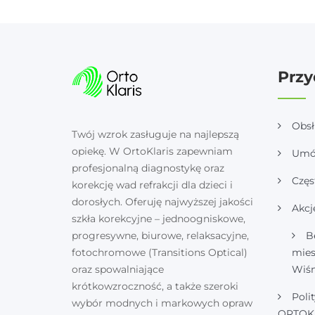
Przy
Obs
Twój wzrok zasługuje na najlepszą
opiekę. W OrtoKlaris zapewniam
Umó
profesjonalną diagnostykę oraz
Częs
korekcję wad refrakcji dla dzieci i
dorosłych. Oferuję najwyższej jakości
Akcj
szkła korekcyjne – jednoogniskowe,
progresywne, biurowe, relaksacyjne,
B
fotochromowe (Transitions Optical)
mie
oraz spowalniające
Wiśn
krótkowzroczność, a także szeroki
Poli
wybór modnych i markowych opraw
ORTOK