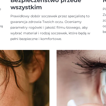
Bezpieczeństwo przede
N
wszystkim
e
Pi
Z
Prawidłowy dobór soczewek przez specjalistę to
z
gwarancja zdrowia Twoich oczu. Oceniamy
ną
o
parametry rogówki i jakość filmu łzowego, aby
b
wybrać materiał i rodzaj soczewek, które będą w
pełni bezpieczne i komfortowe.