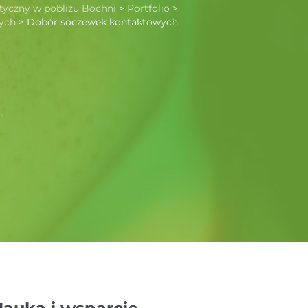
tyczny w pobliżu Bochni
>
Portfolio
>
ych
>
Dobór soczewek kontaktowych