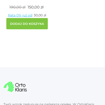
Pierwotna
Aktualna
190,00
zł
150,00
zł
cena
cena
Rata 0% już od
:
30,00 zł
wynosiła:
wynosi:
190,00 zł.
150,00 zł.
DODAJ DO KOSZYKA
Twój wzrok zasługuje na najlepszą opiekę. W OrtoKlaris