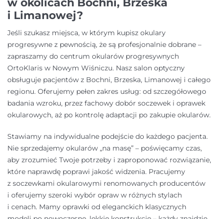
w okolicach Bochni, Brzeska
i Limanowej?
Jeśli szukasz miejsca, w którym kupisz okulary
progresywne z pewnością, że są profesjonalnie dobrane –
zapraszamy do centrum okularów progresywnych
OrtoKlaris w Nowym Wiśniczu. Nasz salon optyczny
obsługuje pacjentów z Bochni, Brzeska, Limanowej i całego
regionu. Oferujemy pełen zakres usług: od szczegółowego
badania wzroku, przez fachowy dobór soczewek i oprawek
okularowych, aż po kontrolę adaptacji po zakupie okularów.
Stawiamy na indywidualne podejście do każdego pacjenta.
Nie sprzedajemy okularów „na masę” – poświęcamy czas,
aby zrozumieć Twoje potrzeby i zaproponować rozwiązanie,
które naprawdę poprawi jakość widzenia. Pracujemy
z soczewkami okularowymi renomowanych producentów
i oferujemy szeroki wybór opraw w różnych stylach
i cenach. Mamy oprawki od eleganckich klasycznych
modeli po nowoczesne, lekkie konstrukcje – każdy znajdzie