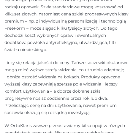
rodzaju oprawek. Szkła standardowe mogą kosztować od
kilkuset złotych, natomiast cena szkieł progresywnych klasy
premium – np. z indywidualną personalizacją i technologią
FreeForm – może sięgać kilku tysięcy złotych. Do tego
dochodzi koszt wybranych opraw i ewentualnych
dodatków: powłoka antyrefleksyjna, utwardzająca, filtr
światła niebieskiego.
Liczy się relacja jakości do ceny. Tańsze soczewki okularowe
mogą mieć węższe strefy widzenia, co utrudnia adaptację
i obniża ostrość widzenia na bokach. Produkty optyczne
wyższej klasy zapewniają szersze pole widzenia i lepszy
komfort użytkowania – a dobrze dobrane szkła
progresywne nosisz codziennie przez rok lub dwa.
Przeliczając cenę na dni użytkowania, nawet premium
soczewki okazują się rozsądną inwestycją.
W OrtoKlaris zawsze przedstawiamy kilka opcji w różnych
przedziałach cenowych. Nie narzucamy najdroższego