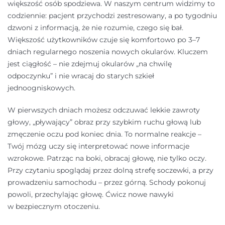
większość osób spodziewa. W naszym centrum widzimy to
codziennie: pacjent przychodzi zestresowany, a po tygodniu
dzwoni z informacją, że nie rozumie, czego się bał.
Większość użytkowników czuje się komfortowo po 3–7
dniach regularnego noszenia nowych okularów. Kluczem
jest ciągłość – nie zdejmuj okularów „na chwilę
odpoczynku” i nie wracaj do starych szkieł
jednoogniskowych.
W pierwszych dniach możesz odczuwać lekkie zawroty
głowy, „pływający” obraz przy szybkim ruchu głową lub
zmęczenie oczu pod koniec dnia. To normalne reakcje –
Twój mózg uczy się interpretować nowe informacje
wzrokowe. Patrząc na boki, obracaj głowę, nie tylko oczy.
Przy czytaniu spoglądaj przez dolną strefę soczewki, a przy
prowadzeniu samochodu – przez górną. Schody pokonuj
powoli, przechylając głowę. Ćwicz nowe nawyki
w bezpiecznym otoczeniu.