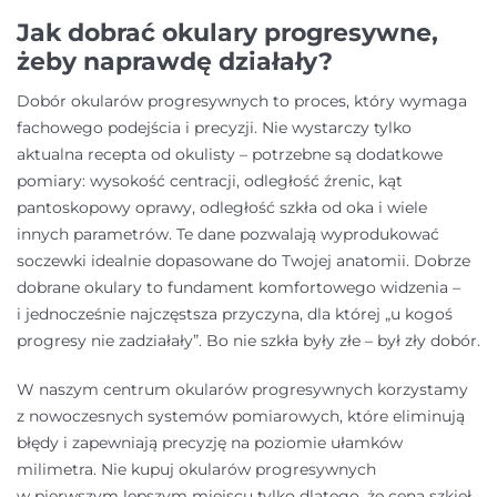
Jak dobrać okulary progresywne,
żeby naprawdę działały?
Dobór okularów progresywnych to proces, który wymaga
fachowego podejścia i precyzji. Nie wystarczy tylko
aktualna recepta od okulisty – potrzebne są dodatkowe
pomiary: wysokość centracji, odległość źrenic, kąt
pantoskopowy oprawy, odległość szkła od oka i wiele
innych parametrów. Te dane pozwalają wyprodukować
soczewki idealnie dopasowane do Twojej anatomii. Dobrze
dobrane okulary to fundament komfortowego widzenia –
i jednocześnie najczęstsza przyczyna, dla której „u kogoś
progresy nie zadziałały”. Bo nie szkła były złe – był zły dobór.
W naszym centrum okularów progresywnych korzystamy
z nowoczesnych systemów pomiarowych, które eliminują
błędy i zapewniają precyzję na poziomie ułamków
milimetra. Nie kupuj okularów progresywnych
w pierwszym lepszym miejscu tylko dlatego, że cena szkieł