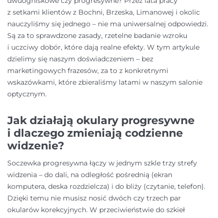
dwuogniskowe czy progresywne? Przez lata pracy
z setkami klientów z Bochni, Brzeska, Limanowej i okolic
nauczyliśmy się jednego – nie ma uniwersalnej odpowiedzi.
Są za to sprawdzone zasady, rzetelne badanie wzroku
i uczciwy dobór, które dają realne efekty. W tym artykule
dzielimy się naszym doświadczeniem – bez
marketingowych frazesów, za to z konkretnymi
wskazówkami, które zbieraliśmy latami w naszym salonie
optycznym.
Jak działają okulary progresywne
i dlaczego zmieniają codzienne
widzenie?
Soczewka progresywna łączy w jednym szkle trzy strefy
widzenia – do dali, na odległość pośrednią (ekran
komputera, deska rozdzielcza) i do bliży (czytanie, telefon).
Dzięki temu nie musisz nosić dwóch czy trzech par
okularów korekcyjnych. W przeciwieństwie do szkieł