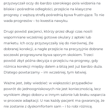
przyzwyczaił oczy do bardzo szerokiego pola widzenia na
bliskie i pośrednie odległości, przejście na klasyczne
progresy z węższą strefą pośrednią bywa frustrujące. To nie
wada progresów – to kwestia nawyku.
Drugi powód: pacjenci, którzy przez długi czas nosili
wspomniane wcześniej gotowe okulary z apteki lub
marketu. Ich oczy przyzwyczaiły się do nierównej, źle
dobranej korekcji, a nagłe przejście na precyzyjnie dobrane
soczewki progresywne bywa sporym skokiem. Trzeci
powód: zbyt późna decyzja o przejściu na progresy, gdy
różnica korekcji między dalem a blizą jest już bardzo duża.
Dlatego powtarzamy – im wcześniej, tym łatwiej.
Ważne jest, żeby wiedzieć: w większości przypadków
powrót do jednoogniskowych nie jest koniecznością, lecz
wynikiem złego doboru w innym salonie lub braku wsparcia
w procesie adaptacji. U nas każdy pacjent ma gwarancję, że
nie zostanie z dyskomfortem sam – i to robi różnicę.