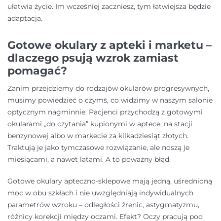
ułatwia życie. Im wcześniej zaczniesz, tym łatwiejsza będzie
adaptacja.
Gotowe okulary z apteki i marketu –
dlaczego psują wzrok zamiast
pomagać?
Zanim przejdziemy do rodzajów okularów progresywnych,
musimy powiedzieć o czymś, co widzimy w naszym salonie
optycznym nagminnie. Pacjenci przychodzą z gotowymi
okularami „do czytania” kupionymi w aptece, na stacji
benzynowej albo w markecie za kilkadziesiąt złotych.
Traktują je jako tymczasowe rozwiązanie, ale noszą je
miesiącami, a nawet latami. A to poważny błąd.
Gotowe okulary apteczno-sklepowe mają jedną, uśrednioną
moc w obu szkłach i nie uwzględniają indywidualnych
parametrów wzroku – odległości źrenic, astygmatyzmu,
różnicy korekcji między oczami. Efekt? Oczy pracują pod