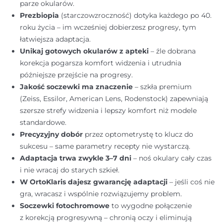
parze okularów.
Prezbiopia
(starczowzroczność) dotyka każdego po 40.
roku życia – im wcześniej dobierzesz progresy, tym
łatwiejsza adaptacja.
Unikaj gotowych okularów z apteki
– źle dobrana
korekcja pogarsza komfort widzenia i utrudnia
późniejsze przejście na progresy.
Jakość soczewki ma znaczenie
– szkła premium
(Zeiss, Essilor, American Lens, Rodenstock) zapewniają
szersze strefy widzenia i lepszy komfort niż modele
standardowe.
Precyzyjny dobór
przez optometrystę to klucz do
sukcesu – same parametry recepty nie wystarczą.
Adaptacja trwa zwykle 3–7 dni
– noś okulary cały czas
i nie wracaj do starych szkieł.
W OrtoKlaris dajesz gwarancję adaptacji
– jeśli coś nie
gra, wracasz i wspólnie rozwiązujemy problem.
Soczewki fotochromowe
to wygodne połączenie
z korekcją progresywną – chronią oczy i eliminują