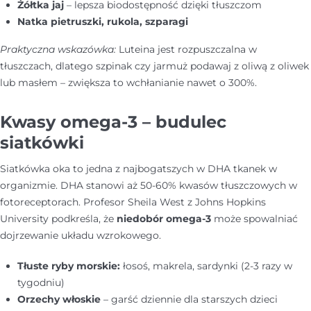
Żółtka jaj
– lepsza biodostępność dzięki tłuszczom
Natka pietruszki, rukola, szparagi
Praktyczna wskazówka:
Luteina jest rozpuszczalna w
tłuszczach, dlatego szpinak czy jarmuż podawaj z oliwą z oliwek
lub masłem – zwiększa to wchłanianie nawet o 300%.
Kwasy omega-3 – budulec
siatkówki
Siatkówka oka to jedna z najbogatszych w DHA tkanek w
organizmie. DHA stanowi aż 50-60% kwasów tłuszczowych w
fotoreceptorach. Profesor Sheila West z Johns Hopkins
University podkreśla, że
niedobór omega-3
może spowalniać
dojrzewanie układu wzrokowego.
Tłuste ryby morskie:
łosoś, makrela, sardynki (2-3 razy w
tygodniu)
Orzechy włoskie
– garść dziennie dla starszych dzieci