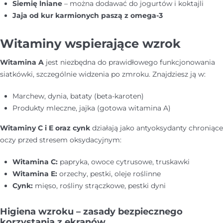
Siemię lniane
– można dodawać do jogurtów i koktajli
Jaja od kur karmionych paszą z omega-3
Witaminy wspierające wzrok
Witamina A
jest niezbędna do prawidłowego funkcjonowania
siatkówki, szczególnie widzenia po zmroku. Znajdziesz ją w:
Marchew, dynia, bataty (beta-karoten)
Produkty mleczne, jajka (gotowa witamina A)
Witaminy C i E oraz cynk
działają jako antyoksydanty chroniące
oczy przed stresem oksydacyjnym:
Witamina C:
papryka, owoce cytrusowe, truskawki
Witamina E:
orzechy, pestki, oleje roślinne
Cynk:
mięso, rośliny strączkowe, pestki dyni
Higiena wzroku – zasady bezpiecznego
korzystania z ekranów