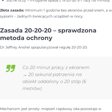
Suche oczy – mruganie spada z 15-20 do 5-7 razy na minutę
Złota zasada:
Minimum 1 godzina bez ekranów przed snem, a w
sypialni – żadnych świecących urządzeń w nocy.
Zasada 20-20-20 – sprawdzona
metoda ochrony
Dr Jeffrey Anshel spopularyzował regułę 20-20-20:
Co 20 minut pracy z ekranem
→ 20 sekund patrzenia na
obiekt oddalony o 20 stóp (6
metrów)
Mechanizm jest prosty: mięsień rzęskowy oka pozostaje w