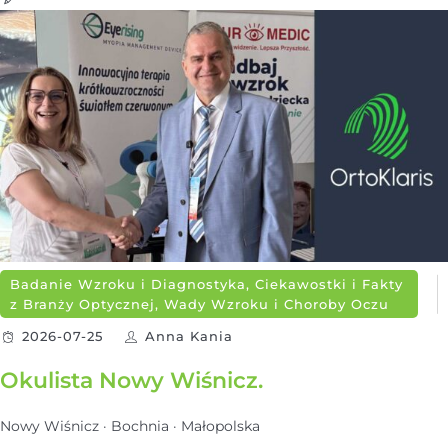
Badanie Wzroku i Diagnostyka, Ciekawostki i Fakty
z Branży Optycznej, Wady Wzroku i Choroby Oczu
2026-07-25
Anna Kania
Okulista Nowy Wiśnicz.
Nowy Wiśnicz · Bochnia · Małopolska