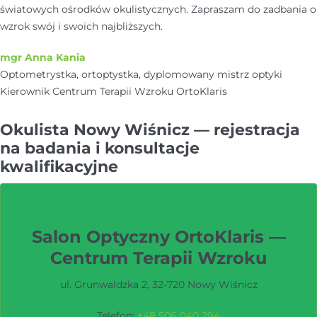
światowych ośrodków okulistycznych. Zapraszam do zadbania o
wzrok swój i swoich najbliższych.
mgr Anna Kania
Optometrystka, ortoptystka, dyplomowany mistrz optyki
Kierownik Centrum Terapii Wzroku OrtoKlaris
Okulista Nowy Wiśnicz — rejestracja
na badania i konsultacje
kwalifikacyjne
Salon Optyczny OrtoKlaris —
Centrum Terapii Wzroku
ul. Grunwaldzka 2, 32-720 Nowy Wiśnicz
Telefon:
+48 506 040 294