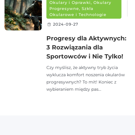
Okulary i Oprawki
,
Okulary
Progresywne
,
Szkła
Okularowe i Technologie
2024-09-27
Progresy dla Aktywnych:
3 Rozwiązania dla
Sportowców i Nie Tylko!
Czy myślisz, że aktywny tryb życia
wyklucza komfort noszenia okularów
progresywnych? To mit! Koniec z
wybieraniem między pas...