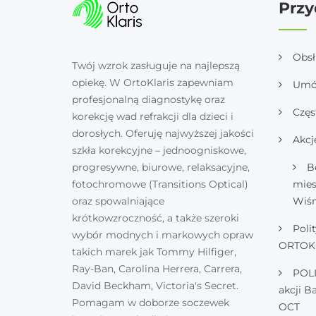
Przy
Obs
Twój wzrok zasługuje na najlepszą
opiekę. W OrtoKlaris zapewniam
Umó
profesjonalną diagnostykę oraz
Częs
korekcję wad refrakcji dla dzieci i
dorosłych. Oferuję najwyższej jakości
Akcj
szkła korekcyjne – jednoogniskowe,
progresywne, biurowe, relaksacyjne,
B
fotochromowe (Transitions Optical)
mie
oraz spowalniające
Wiśn
krótkowzroczność, a także szeroki
Poli
wybór modnych i markowych opraw
ORTOK
takich marek jak Tommy Hilfiger,
Ray-Ban, Carolina Herrera, Carrera,
POL
David Beckham, Victoria's Secret.
akcji B
Pomagam w doborze soczewek
OCT