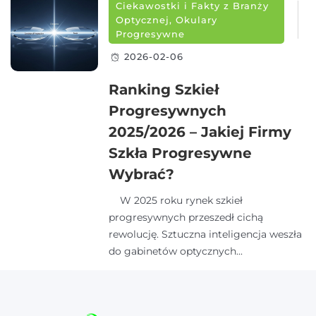
Ciekawostki i Fakty z Branży
Optycznej
,
Okulary
Progresywne
2026-02-06
Ranking Szkieł
Progresywnych
2025/2026 – Jakiej Firmy
Szkła Progresywne
Wybrać?
W 2025 roku rynek szkieł
progresywnych przeszedł cichą
rewolucję. Sztuczna inteligencja weszła
do gabinetów optycznych...