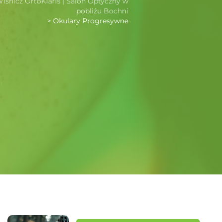
śnicz OrtoKlaris | Salon Optyczny w
pobliżu Bochni
>
Okulary Progresywne