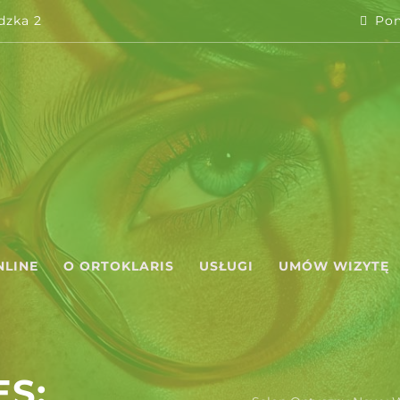
dzka 2
Pon
NLINE
O ORTOKLARIS
USŁUGI
UMÓW WIZYTĘ
S: