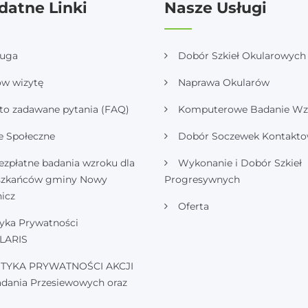
datne Linki
Nasze Usługi
ługa
Dobór Szkieł Okularowych
w wizytę
Naprawa Okularów
to zadawane pytania (FAQ)
Komputerowe Badanie Wz
e Społeczne
Dobór Soczewek Kontakt
ezpłatne badania wzroku dla
Wykonanie i Dobór Szkieł
szkańców gminy Nowy
Progresywnych
icz
Oferta
tyka Prywatności
LARIS
ITYKA PRYWATNOŚCI AKCJI
adania Przesiewowych oraz